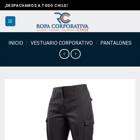
Saltar
¡DESPACHAMOS A TODO CHILE!
al
contenido
INICIO
/
VESTUARIO CORPORATIVO
/
PANTALONES