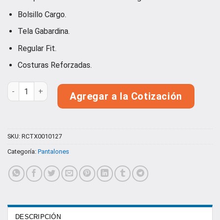
con
5.00
de 5 en
Bolsillo Cargo.
base a
valoración
Tela Gabardina.
de un
cliente
Regular Fit.
Costuras Reforzadas.
Pantalón Cargo Classic Executive Mujer cantidad
Agregar a la Cotización
SKU:
RCTX0010127
Categoría:
Pantalones
DESCRIPCIÓN