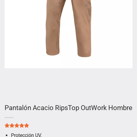
Pantalón Acacio RipsTop OutWork Hombre
Valorado
1
Protección UV.