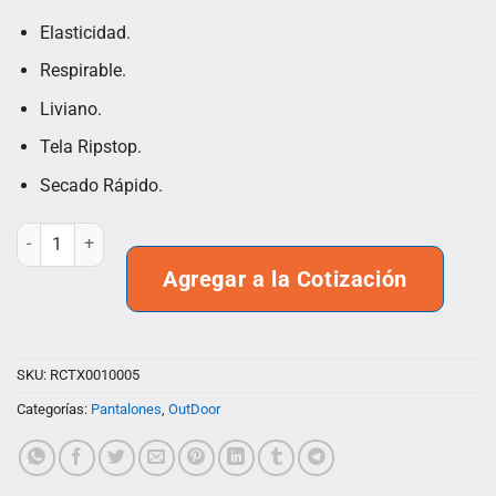
con
5.00
de 5 en
Elasticidad.
base a
valoración
Respirable.
de un
cliente
Liviano.
Tela Ripstop.
Secado Rápido.
Pantalón Acacio RipsTop OutWork Hombre cantidad
Agregar a la Cotización
SKU:
RCTX0010005
Categorías:
Pantalones
,
OutDoor