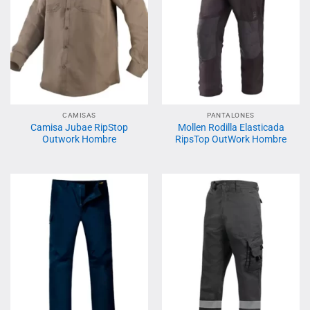
CAMISAS
PANTALONES
Camisa Jubae RipStop
Mollen Rodilla Elasticada
Outwork Hombre
RipsTop OutWork Hombre