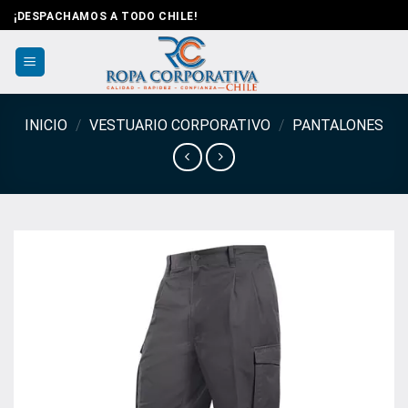
Saltar
¡DESPACHAMOS A TODO CHILE!
al
contenido
INICIO
/
VESTUARIO CORPORATIVO
/
PANTALONES