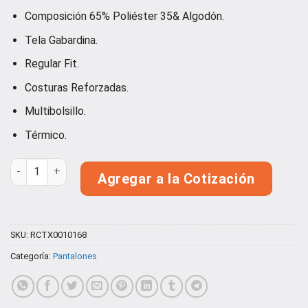
Valorado
1
Composición 65% Poliéster 35& Algodón.
con
5.00
de 5 en
Tela Gabardina.
base a
valoración
Regular Fit.
de un
cliente
Costuras Reforzadas.
Multibolsillo.
Térmico.
Pantalón Cargo Forro Polar Executive Hombre cantidad
Agregar a la Cotización
SKU:
RCTX0010168
Categoría:
Pantalones