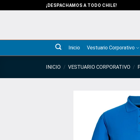
Saltar
¡DESPACHAMOS A TODO CHILE!
al
contenido
Inicio
Vestuario Corporativo
INICIO
/
VESTUARIO CORPORATIVO
/