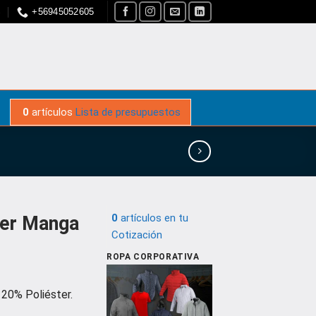
S
+56945052605
0
artículos
Lista de presupuestos
0
artículos
en tu
jer Manga
Cotización
ROPA CORPORATIVA
20% Poliéster.