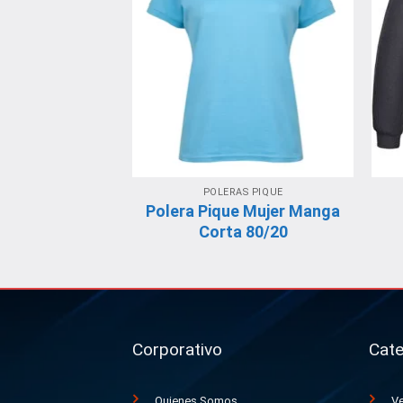
POLERAS PIQUE
Polera Pique Mujer Manga
Corta 80/20
Corporativo
Cate
Quienes Somos
Ve