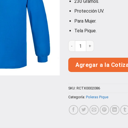
230 Gramos.
Protección UV.
Para Mujer.
Tela Pique.
Polera Pique Mujer Manga Lar
Agregar a la Cotiz
SKU:
RCTX0002086
Categoría:
Poleras Pique