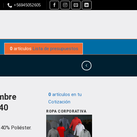
S
+56945052605
0
artículos
Lista de presupuestos
0
artículos
en tu
mbre
Cotización
/40
ROPA CORPORATIVA
40% Poliéster.