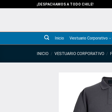
Saltar
¡DESPACHAMOS A TODO CHILE!
al
contenido
Inicio
Vestuario Corporativo
INICIO
/
VESTUARIO CORPORATIVO
/