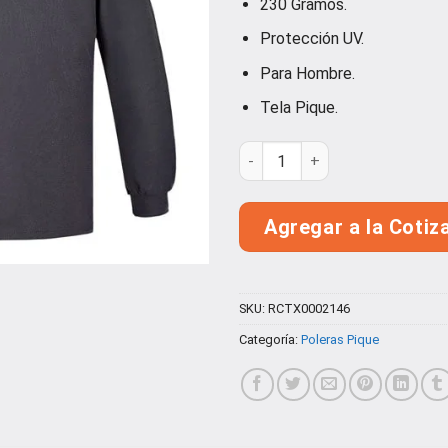
230 Gramos.
Protección UV.
Para Hombre.
Tela Pique.
Polera Pique Hombre Manga L
Agregar a la Cotiz
SKU:
RCTX0002146
Categoría:
Poleras Pique