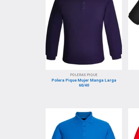
POLERAS PIQUE
Polera Pique Mujer Manga Larga
60/40