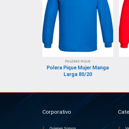
POLERAS PIQUE
Polera Pique Mujer Manga
Larga 80/20
Corporativo
Cate
Quienes Somos
Ve