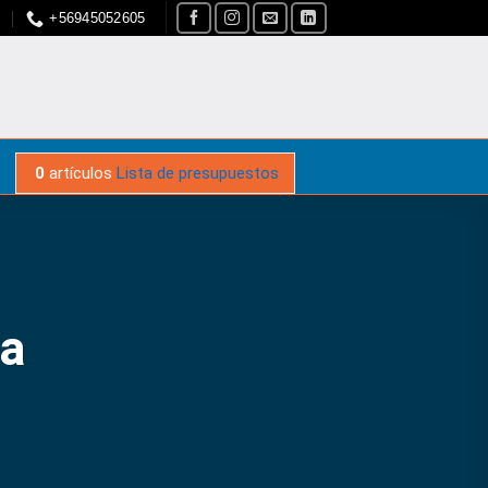
S
+56945052605
0
artículos
Lista de presupuestos
ta