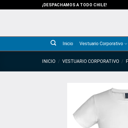
Saltar
¡DESPACHAMOS A TODO CHILE!
al
contenido
Inicio
Vestuario Corporativo
INICIO
/
VESTUARIO CORPORATIVO
/