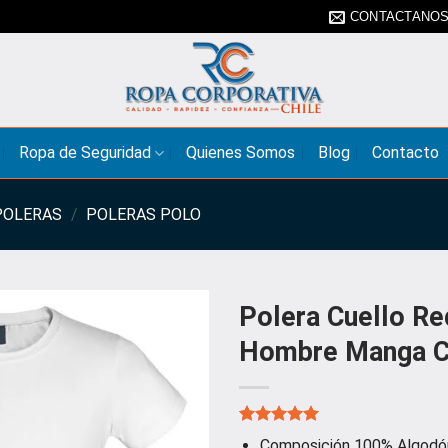
CONTACTANO
Ropa de Seguridad
Quienes Somos
Blog
Contacto
POLERAS
/
POLERAS POLO
Polera Cuello R
Hombre Manga C
Valorado
1
Composición 100% Algodó