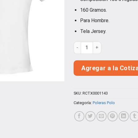
con
5.00
de 5 en
160 Gramos.
base a
valoración
Para Hombre.
de un
cliente
Tela Jersey.
Polera Cuello Redondo Hombr
Agregar a la Cotiz
SKU:
RCTX0001143
Categoría:
Poleras Polo