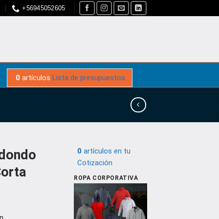
S
+56945052605
0
artículos
Lista de presupuestos
0
artículos
en tu
edondo
Cotización
orta
ROPA CORPORATIVA
n.