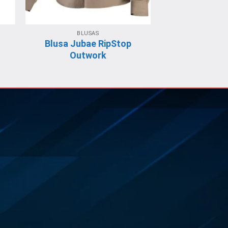
BLUSAS
Blusa Jubae RipStop
Outwork