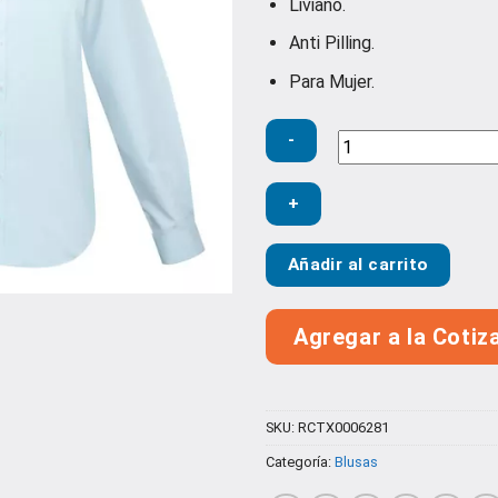
Liviano.
Anti Pilling.
Para Mujer.
Blusa
Oxford
Light
Añadir al carrito
Manga
Larga
cantidad
Agregar a la Cotiz
SKU:
RCTX0006281
Categoría:
Blusas