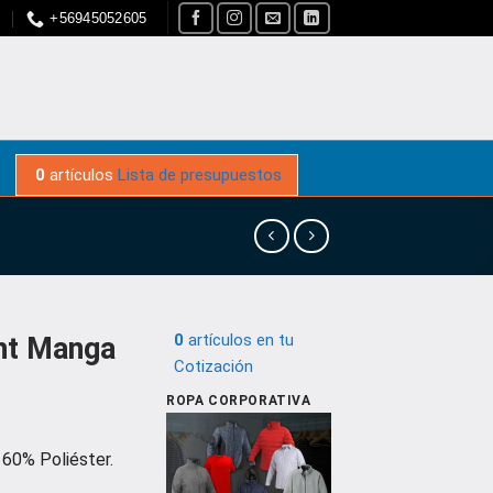
S
+56945052605
0
artículos
Lista de presupuestos
0
artículos
en tu
ght Manga
Cotización
ROPA CORPORATIVA
60% Poliéster.