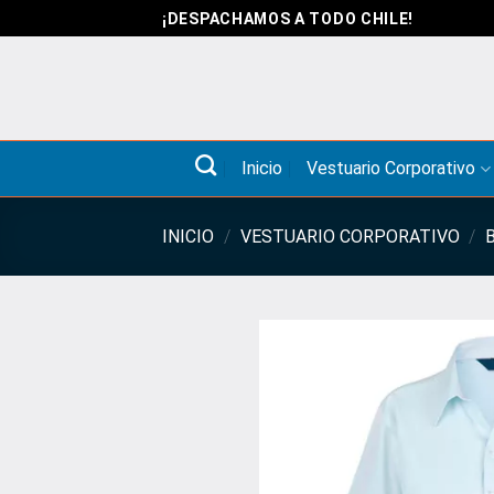
Saltar
¡DESPACHAMOS A TODO CHILE!
al
contenido
Inicio
Vestuario Corporativo
INICIO
/
VESTUARIO CORPORATIVO
/