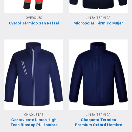
OVEROLES
LÍNEA TÉRMICA
Micropolar Térmico Mujer
Overol Térmico San Rafael
CHAQUETAS
LÍNEA TÉRMICA
Cortaviento Limos High
Chaqueta Térmica
Tech Ripstop PU Hombre
Premium Oxford Hombre