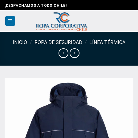
Saltar
¡DESPACHAMOS A TODO CHILE!
al
contenido
INICIO
/
ROPA DE SEGURIDAD
/
LÍNEA TÉRMICA